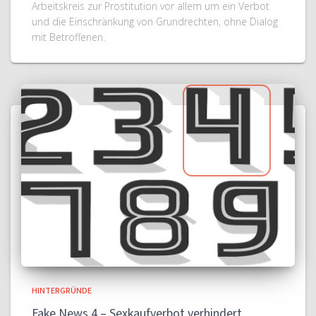
Arbeitskreis zur Prostitution vor allem um ein Verbot
und die Einschränkung von Grundrechten, ohne Dialog
mit Betroffenen.
HINTERGRÜNDE
Fake News 4 – Sexkaufverbot verhindert