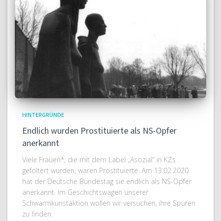
HINTERGRÜNDE
Endlich wurden Prostituierte als NS-Opfer
anerkannt
Viele Frauen*, die mit dem Label „Asozial“ in KZs
gefoltert wurden, waren Prostituierte. Am 13.02.2020
hat der Deutsche Bundestag sie endlich als NS-Opfer
anerkannt. Im Geschichtswagen unserer
Schwarmkunstaktion wollen wir versuchen, ihre Spuren
zu finden.