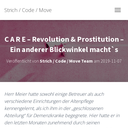
Strich / Code / Move
N
A
V
I
G
C A R E – Revolution & Prostitution –
A
T
Ein anderer Blickwinkel macht`s
I
O
Veröffentlicht von
Strich / Code / Move Team
am
2019-11-07
N
U
M
S
C
H
Herr Meier hatte sowohl einige Betreuer als auch
A
verschiedene Einrichtungen der Altenpflege
L
T
kennengelernt, als ich ihm in der „geschlossenen
E
Abteilung“ für Demenzkranke begegnete. Hier hatte er in
N
den letzten Monaten zunehmend durch seinen