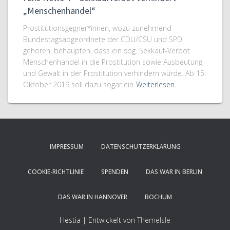
„Menschenhandel“
Prostitutionsgegner*innen, wozu zunehmend
Bundestagsabgeordnete der CDU/CSU und SPD
gehören, behaupten, dass ein sog. Sexkauf-Verbot
Menschenhandel in die Prostitution sowie Ausbeutung
und Gewalt in der Prostitution verhindern würde. Ab 15.
Oktober 2019 soll dazu sogar ein
Weiterlesen…
IMPRESSUM
DATENSCHUTZERKLÄRUNG
COOKIE-RICHTLINIE
SPENDEN
DAS WAR IN BERLIN
DAS WAR IN HANNOVER
BOCHUM
Hestia | Entwickelt von
ThemeIsle