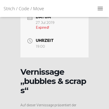
Strich / Code / Move
N
DATUM
A
V
27 Jul 2019
I
Expired!
G
A
T
UHRZEIT
I
19:00
O
N
U
M
S
Vernissage
C
H
„bubbles & scrap
A
L
s“
T
E
N
Auf dieser Vernissage präsentiert der