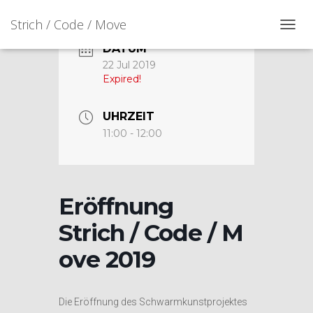
Strich / Code / Move
N
DATUM
A
V
22 Jul 2019
I
Expired!
G
A
T
UHRZEIT
I
11:00 - 12:00
O
N
U
M
S
Eröffnung
C
H
Strich / Code / M
A
L
ove 2019
T
E
N
Die Eröffnung des Schwarmkunstprojektes