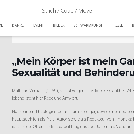
Strich / Code / Move
DATUM
ME
DANKE!
EVENT
BILDER
SCHWARMKUNST
PRESSE
25 Jul 2019
Expired!
„Mein Körper ist mein Gar
Sexualität und Behinderu
Matthias Vernaldi (1959), selbst wegen einer Muskelkrankheit 24 
lebend, steht hier Rede und Antwort.
Nach einem Theologiestudium zum Prediger, sowie einer späteren 
hauptsächlich als freier Autor sowie als Redakteur von „mondkalb
ist er in der Öffentlichkeitsarbeit tätig und seit Jahren als Vorsta