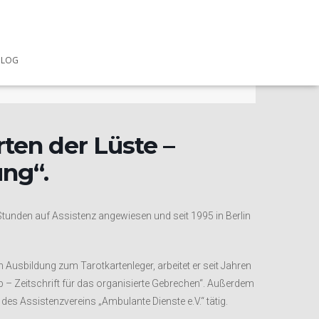
UHRZEIT
BLOG
14:00 - 16:00
ten der Lüste –
ng“.
Stunden auf Assistenz angewiesen und seit 1995 in Berlin
Ausbildung zum Tarotkartenleger, arbeitet er seit Jahren
 – Zeitschrift für das organisierte Gebrechen“. Außerdem
nd des Assistenzvereins „Ambulante Dienste e.V.“ tätig.