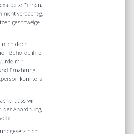
Sexarbeiter*innen.
nicht verdächtig,
setzen geschweige
st mich doch
euen Behörde ihre
wurde mir
n und Ernährung
tperson könnte ja
ache, dass wir
nd der Anordnung,
olle.
rundgesetz nicht