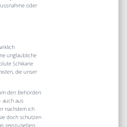
nflussnahme oder
irklich
eine unglaubliche
olute Schikane
nisten, die unser
, um den Behörden
– auch aus
ber nachdem ich
 sie doch schützen
as reinzuziehen.