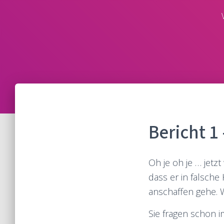
Bericht 1
Oh je oh je … jetz
dass er in falsche 
anschaffen gehe. W
Sie fragen schon 