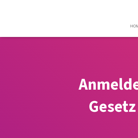
HO
Anmeldep
Gesetz 