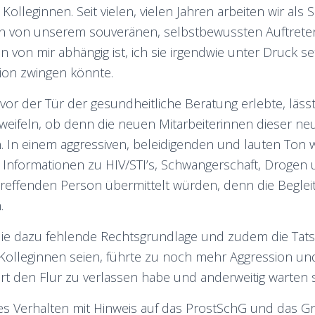
Kolleginnen. Seit vielen, vielen Jahren arbeiten wir als 
n von unserem souveränen, selbstbewussten Auftreten 
n von mir abhängig ist, ich sie irgendwie unter Druck 
tion zwingen könnte.
 vor der Tür der gesundheitliche Beratung erlebte, läs
zweifeln, ob denn die neuen Mitarbeiterinnen dieser n
. In einem aggressiven, beleidigenden und lauten Ton 
ie Informationen zu HIV/STI’s, Schwangerschaft, Droge
reffenden Person übermittelt würden, denn die Beglei
.
die dazu fehlende Rechtsgrundlage und zudem die Tats
olleginnen seien, führte zu noch mehr Aggression u
rt den Flur zu verlassen habe und anderweitig warten s
eses Verhalten mit Hinweis auf das ProstSchG und das G