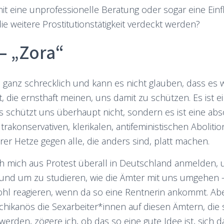
amit eine unprofessionelle Beratung oder sogar eine Ei
die weitere Prostitutionstätigkeit verdeckt werden?
 – „Zora“
, ganz schrecklich und kann es nicht glauben, dass es w
bt, die ernsthaft meinen, uns damit zu schützen. Es ist 
s schützt uns überhaupt nicht, sondern es ist eine abs
trakonservativen, klerikalen, antifeministischen Abolitio
rer Hetze gegen alle, die anders sind, platt machen.
 ich mich aus Protest überall in Deutschland anmelden
und um zu studieren, wie die Ämter mit uns umgehen 
wohl reagieren, wenn da so eine Rentnerin ankommt. A
chikanös die Sexarbeiter*innen auf diesen Ämtern, die
werden, zögere ich, ob das so eine gute Idee ist, sich d