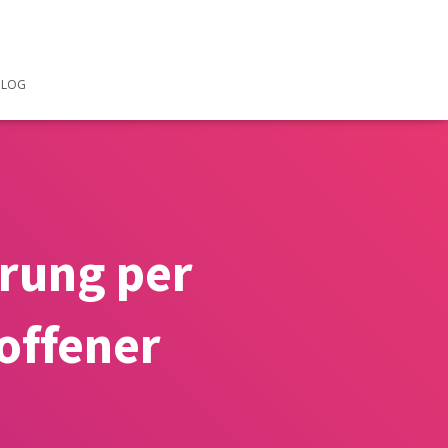
BLOG
erung per
roffener