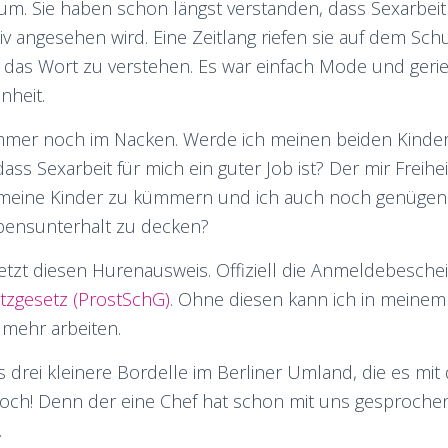
um. Sie haben schon längst verstanden, dass Sexarbeit
iv angesehen wird. Eine Zeitlang riefen sie auf dem Sc
 das Wort zu verstehen. Es war einfach Mode und geri
nheit.
 immer noch im Nacken. Werde ich meinen beiden Kind
ass Sexarbeit für mich ein guter Job ist? Der mir Freihei
 meine Kinder zu kümmern und ich auch noch genügend
bensunterhalt zu decken?
jetzt diesen Hurenausweis. Offiziell die Anmeldebesch
utzgesetz (ProstSchG)
. Ohne diesen kann ich in meinem
t mehr arbeiten.
is drei kleinere Bordelle im Berliner Umland, die es mi
ch! Denn der eine Chef hat schon mit uns gesprochen
.