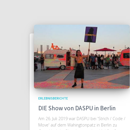
ERLEBNISBERICHTE
DIE Show von DASPU in Berlin
Am 26. Juli 2019 war DASPU bei 'Strich / Code /
Move' auf dem Wahingtonpatz in Berlin zu